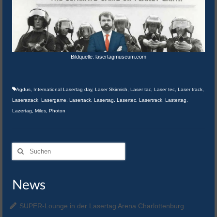
Bildquelle: lasertagmuseum.com
Agdus
,
International Lasertag day
,
Laser Skirmish
,
Laser tac
,
Laser tec
,
Laser track
,
Laserattack
,
Lasergame
,
Lasertack
,
Lasertag
,
Lasertec
,
Lasertrack
,
Lastertag
,
Lazertag
,
Miles
,
Photon
Suchen
nach:
News
SUPER-Lounge in der Lasertag Arena Charlottenburg