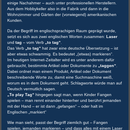
einige Nachahmer – auch unter professionellen Herstellern.
Aus dem Hobbykeller also in die Fabrik und dann in die
Wohnzimmer und Gärten der (vorwiegend) amerikanischen
Kunden.
Da der Begriff im englischsprachigen Raum geprägt wurde,
setzt es sich aus zwei englischen Worten zusammen:
Laser
und
tag
– vom Verb
„to tag“
.
Das Verb
„to tag“
hat zwar eine deutsche Übersetzung – ist
aber etwas schwammig. Es bedeutet „(etwas) markieren“.
Im heutigen Internet-Zeitalter wird es unter anderem dafür
gebraucht, bestimmte Artikel oder Dokumente zu
„taggen“
.
Dabei ordnet man einem Produkt, Artikel oder Dokument
beschreibende Worte zu, damit eine Suchmaschine weiß,
worum es in dem Dokument geht. Schlagworte würde man auf
Deutsch vermutlich sagen.
„To play Tag“
hingegen sagt man, wenn Kinder Fangen
spielen – man rennt einander hinterher und berührt jemanden
mit der Hand – er ist dann „gefangen“ – oder halt im
Englischen „markiert“
Wie man sieht, passt der Begriff ziemlich gut – Fangen
spielen, jemanden markieren – und dass alles mit einem Laser