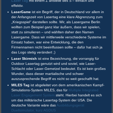
Lazer Tag
mit einem Z anstelle des S – einfach und
effektiv.
LaserGame
ist ein Begriff, der in Deutschland vor allem in
der Anfangszeit von Lasertag eine klare Abgrenzung zum
„Kriegsspiel“ darstellen sollte. Wir, als Lasergame Berlin
wollten zum Beispiel ganz klar äußern, dass wir spielen,
statt zu simulieren – und wählten daher den Namen
Lasergame. Dass wir mittlerweile verschiedene Systeme im
Einsatz haben, war eine Entwicklung, die den
Firmennamen nicht beeinflussen sollte – dafür hat sich ja
das Logo stetig verändert ;)
Laser Skirmish
ist eine Bezeichnung, die vorrangig für
Outdoor Lasertag genutzt wird und soviel, wie Laser-
Schlacht oder Laser-Gemetzel bedeutet. Es ist kein großes
Wunder, dass dieser martialische und schwer
auszusprechende Begriff es nicht so weit geschafft hat.
MILES Tag
ist abgeleitet von dem amerikanischen Kampf-
Simulations-System MILES, das für
Multiple Integrated
Laser Engagement System
steht. Hierbei handelt es sich
um das militärische Lasertag-System der USA. Die
deutsche Variante wäre das
Ausbildungsgerät
Duellsimulator, kurz AGDUS