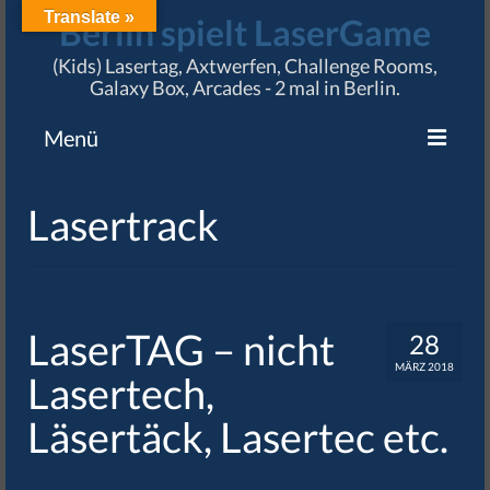
Translate »
Berlin spielt LaserGame
(Kids) Lasertag, Axtwerfen, Challenge Rooms,
Galaxy Box, Arcades - 2 mal in Berlin.
Menü
Angebote
Lasertrack
Preise & Termine
Standorte
Karriere
LaserTAG – nicht
28
MÄRZ 2018
Impressum / AGB
Lasertech,
Läsertäck, Lasertec etc.