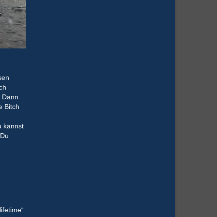
sen
ach
? Dann
e Bitch
u kannst
 Du
ifetime“