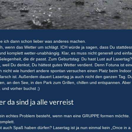
rde ich dann schon lieber was anderes machen.
, wenn das Wetter um schlägt. ICH würde ja sagen, dass Du stattdes
r und komplett wetter-unabhängig. Klar, es muss nicht generell und einf
Gelegenheit, die dir passt. Zum Geburtstag: Du hast Lust auf Lasertag
 weil Du denkst, Du hättest gutes Wetter verdient. Denn Fotuna ist ein
h nicht wie hundert andere spontan versuchen einen Platz beim Indoor
larsch ist. Außerdem dauert Lasertag ja auch nicht den ganzen Tag. D
en, an den See, in den Park zum Grillen, chillen und entspannen. Aber
nd vorher buchst ;)
 da sind ja alle verreist
en ein echtes Problem besteht, wenn man eine GRUPPE formen möchte.
omplett.
 auch Spaß haben dürfen? Lasertag ist ja nun einmal kein „Once in a l