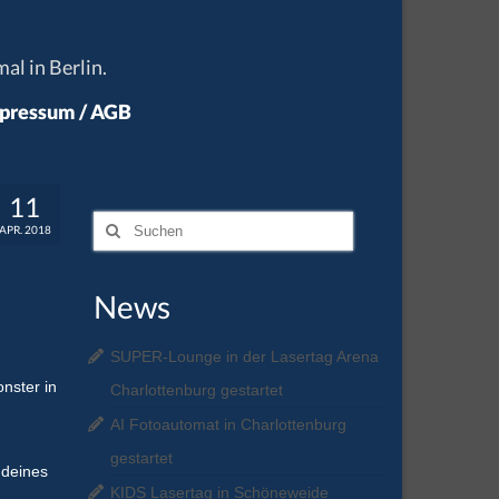
al in Berlin.
pressum / AGB
11
Suchen
APR. 2018
nach:
News
SUPER-Lounge in der Lasertag Arena
nster in
Charlottenburg gestartet
AI Fotoautomat in Charlottenburg
gestartet
 deines
KIDS Lasertag in Schöneweide