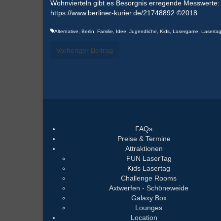
Wohnvierteln gibt es Besorgnis erregende Messwerte: S
https://www.berliner-kurier.de/21748892 ©2018
Alternative
,
Berlin
,
Familie
,
Idee
,
Jugendliche
,
Kids
,
Lasergame
,
Laserta
Vorheriger Beitrag
FAQs
Preise & Termine
Attraktionen
FUN LaserTag
Kids Lasertag
Challenge Rooms
Axtwerfen - Schöneweide
Galaxy Box
Lounges
Location