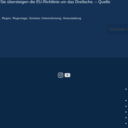
ie übersteigen die EU-Richtlinie um das Dreifache. – Quelle:
g
,
Regen
,
Regentage
,
Sommer
,
Unternehmung
,
Veranstaltung
Nächster 
Instagram
YouTube