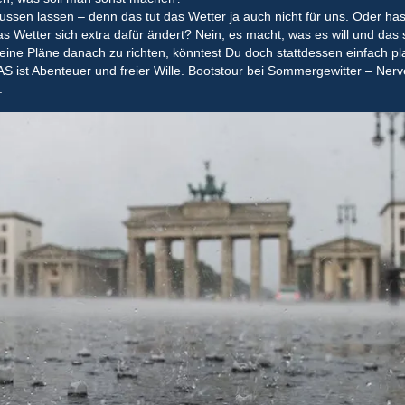
lussen lassen – denn das tut das Wetter ja auch nicht für uns. Oder ha
 Wetter sich extra dafür ändert? Nein, es macht, was es will und das s
eine Pläne danach zu richten, könntest Du doch stattdessen einfach pl
S ist Abenteuer und freier Wille. Bootstour bei Sommergewitter – Nerv
.