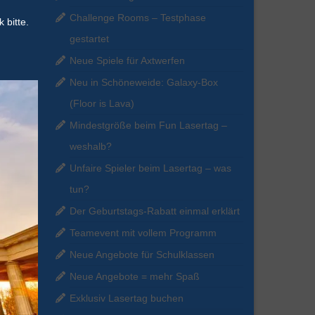
Challenge Rooms – Testphase
 bitte.
gestartet
Neue Spiele für Axtwerfen
Neu in Schöneweide: Galaxy-Box
(Floor is Lava)
Mindestgröße beim Fun Lasertag –
weshalb?
Unfaire Spieler beim Lasertag – was
tun?
Der Geburtstags-Rabatt einmal erklärt
Teamevent mit vollem Programm
Neue Angebote für Schulklassen
Neue Angebote = mehr Spaß
Exklusiv Lasertag buchen