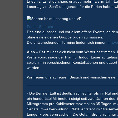
Erlebnis. Es ist durchaus erlaubt, mehrmals im Jahr L
Lasertag viel Spaß und gerade für die Ferien haben wi
Ferien-Specials
.
Das sind günstige und vor allem offene Events, an de
ohne eine eigenen Gruppe bilden zu müssen.
Die entsprechenden Termine finden sich immer im
Eve
Also – Fazit:
Lass dich nicht vom Wetter bestimmen. Bu
Wettervoraussage der Plan für Indoor Lasertag gefasst
spielen – in verschiedenen Konstellationen und dauer
werden.
Wir freuen uns auf euren Besuch und wünschen einen 
² Die Berliner Luft ist deutlich schlechter als ihr Ruf
ein hundertstel Millimeter) steigt seit zwei Jahren deu
Mikrogramm pro Kubikmeter maximal an 35 Tagen im J
Senatsumweltverwaltung. PM10 entsteht im Straßenverk
Lungenkrebs verursachen. Die Gefahr droht nicht nur a