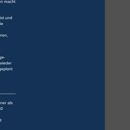
den macht
ist und
ie
nnen,
ge-
 wieder
geplant
iner als
50
d