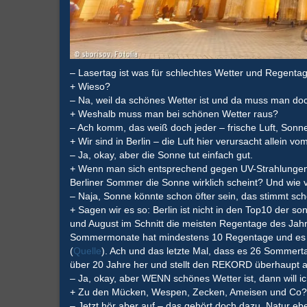
– Lasertag ist was für schlechtes Wetter und Regentag
+ Wieso?
– Na, weil da schönes Wetter ist und da muss man doc
+ Weshalb muss man bei schönen Wetter raus?
– Ach komm, das weiß doch jeder – frische Luft, Sonne
+ Wir sind in Berlin – die Luft hier verursacht allein
– Ja, okay, aber die Sonne tut einfach gut.
+ Wenn man sich entsprechend gegen UV-Strahlungen s
Berliner Sommer die Sonne wirklich scheint? Und wie v
– Naja, Sonne könnte schon öfter sein, das stimmt sch
+ Sagen wir es so: Berlin ist nicht in den Top10 der s
und August im Schnitt die meisten Regentage des Jah
Sommermonate hat mindestens 10 Regentage und es 
(
Quelle
). Ach und das letzte Mal, dass es 26 Sommerta
über 20 Jahre her und stellt den REKORD überhaupt a
– Ja, okay, aber WENN schönes Wetter ist, dann will ic
+ Zu den Mücken, Wespen, Zecken, Ameisen und Co? Di
– Jetzt hör aber auf – das gehört doch dazu. Natur e