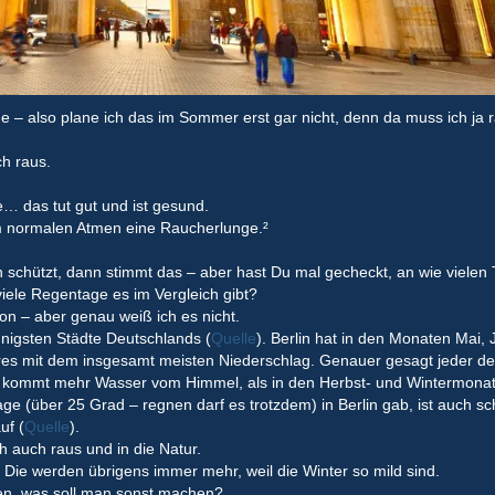
e – also plane ich das im Sommer erst gar nicht, denn da muss ich ja 
h raus.
… das tut gut und ist gesund.
 vom normalen Atmen eine Raucherlunge.²
chützt, dann stimmt das – aber hast Du mal gecheckt, an wie vielen 
iele Regentage es im Vergleich gibt?
on – aber genau weiß ich es nicht.
onnigsten Städte Deutschlands (
Quelle
). Berlin hat in den Monaten Mai, J
res mit dem insgesamt meisten Niederschlag. Genauer gesagt jeder de
kommt mehr Wasser vom Himmel, als in den Herbst- und Wintermona
ge (über 25 Grad – regnen darf es trotzdem) in Berlin gab, ist auch s
uf (
Quelle
).
h auch raus und in die Natur.
e werden übrigens immer mehr, weil die Winter so mild sind.
ben, was soll man sonst machen?