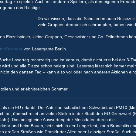
asertag zu spielen. Auch mit anderen Spielern, als den eigenen Freun
r genau das Richtige.
Da wir wissen, dass die Schulferien auch Reisezeit 
viele Gruppen dramatisch schrumpfen, haben wir d
nen Einzelspieler, kleine Gruppen, Geschwister und Co. Teilnehmen kö
nt-Kalender
von Lasergame Berlin.
che Lasertag rechtzeitig und im Voraus, damit nicht erst bei der 3-Ta
 wird und alle Plätze schon belegt sind. Lasertag lässt sich immer mal
t nicht den ganzen Tag – kann also vor oder nach anderen Aktionen ein
tollen und erlebnisreichen Sommer.
 und als die EU erlaubt. Der Anteil an schädlichem Schwebstaub PM10 (kle
tlich an, überschreitet an vielen Stellen in der Stadt den EU-Grenzwert (
ahr). Das belegt eine Auswertung der Messdaten durch die
ehr und beim Bauen, setzt sich in der Lunge fest, kann Bronchitis un
n großen Straßen wie Frankfurter Allee oder Leipziger Straße. Auch in