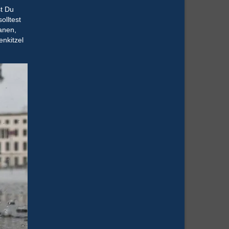
st Du
olltest
anen,
enkitzel