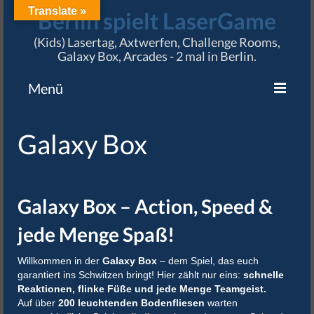
Translate »
Berlin spielt LaserGame
(Kids) Lasertag, Axtwerfen, Challenge Rooms,
Galaxy Box, Arcades - 2 mal in Berlin.
Menü
Angebote
Galaxy Box
Preise & Termine
Standorte
Galaxy Box – Action, Speed &
Karriere
jede Menge Spaß!
Impressum / AGB
Willkommen in der
Galaxy Box
– dem Spiel, das euch
garantiert ins Schwitzen bringt! Hier zählt nur eins:
schnelle
Reaktionen, flinke Füße und jede Menge Teamgeist.
Auf über
200 leuchtenden Bodenfliesen
warten