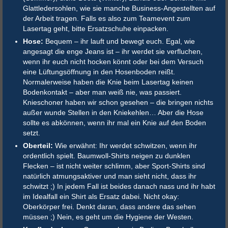
Glattledersohlen, wie sie manche Business-Angestellten auf
der Arbeit tragen. Falls es also zum Teamevent zum
Lasertag geht, bitte Ersatzschuhe einpacken.
Hose:
Bequem – ihr lauft und bewegt euch. Egal, wie
angesagt die enge Jeans ist – ihr werdet sie verfluchen,
wenn ihr euch nicht hocken könnt oder bei dem Versuch
eine Lüftungsöffnung in den Hosenboden reißt.
Normalerweise haben die Knie beim Lasertag keinen
Bodenkontakt – aber man weiß nie, was passiert.
Knieschoner haben wir schon gesehen – die bringen nichts
außer wunde Stellen in den Kniekehlen… Aber die Hose
sollte es abkönnen, wenn ihr mal ein Knie auf den Boden
setzt.
Oberteil:
Wie erwähnt: Ihr werdet schwitzen, wenn ihr
ordentlich spielt. Baumwoll-Shirts neigen zu dunklen
Flecken – ist nicht weiter schlimm, aber Sport-Shirts sind
natürlich atmungsaktiver und man sieht nicht, dass ihr
schwitzt ;) In jedem Fall ist beides danach nass und ihr habt
im Idealfall ein Shirt als Ersatz dabei. Nicht okay:
Oberkörper frei. Denkt daran, dass andere das sehen
müssen ;) Nein, es geht um die Hygiene der Westen.