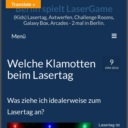
Translate »
Berlin spielt LaserGame
(Kids) Lasertag, Axtwerfen, Challenge Rooms,
Galaxy Box, Arcades - 2 mal in Berlin.
Menü
Angebote
Welche Klamotten
9
Preise & Termine
JUNI 2016
beim Lasertag
Standorte
Karriere
Impressum / AGB
Was ziehe ich idealerweise zum
Lasertag an?
Lasertag ist