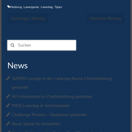
Kleidung
,
Lasergame
,
Lasertag
,
Tipps
Vorheriger Beitrag
Nächster Beitrag
Suchen
nach:
News
SUPER-Lounge in der Lasertag Arena Charlottenburg
gestartet
AI Fotoautomat in Charlottenburg gestartet
KIDS Lasertag in Schöneweide
Challenge Rooms – Testphase gestartet
Neue Spiele für Axtwerfen