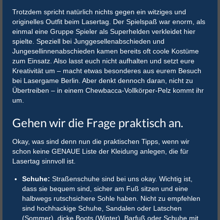
Trotzdem spricht natürlich nichts gegen ein witziges und
originelles Outfit beim Lasertag. Der Spielspaß war enorm, als
einmal eine Gruppe Spieler als Superhelden verkleidet hier
spielte. Speziell bei Junggesellenabschieden und
Jungesellinnenabschieden kamen bereits oft coole Kostüme
zum Einsatz. Also lasst euch nicht aufhalten und setzt eure
Kreativität um – macht etwas besonderes aus eurem Besuch
bei Lasergame Berlin. Aber denkt dennoch daran, nicht zu
Übertreiben – in einem Chewbacca-Vollkörper-Pelz kommt ihr
um.
Gehen wir die Frage praktisch an.
Okay, was sind denn nun die praktischen Tipps, wenn wir
schon keine GENAUE Liste der Kleidung anlegen, die für
Lasertag sinnvoll ist.
Schuhe:
Straßenschuhe sind bei uns okay. Wichtig ist,
dass sie bequem sind, sicher am Fuß sitzen und eine
halbwegs rutschsichere Sohle haben. Nicht zu empfehlen
sind hochhackige Schuhe, Sandalen oder Latschen
(Sommer), dicke Boots (Winter), Barfuß oder Schuhe mit