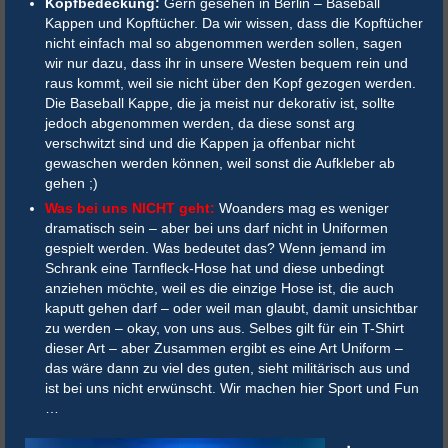
Kopfbedeckung:
Gern gesehen in Berlin – Baseball
Kappen und Kopftücher. Da wir wissen, dass die Kopftücher
nicht einfach mal so abgenommen werden sollen, sagen
wir nur dazu, dass ihr in unsere Westen bequem rein und
raus kommt, weil sie nicht über den Kopf gezogen werden.
Die Baseball Kappe, die ja meist nur dekorativ ist, sollte
jedoch abgenommen werden, da diese sonst arg
verschwitzt sind und die Kappen ja offenbar nicht
gewaschen werden können, weil sonst die Aufkleber ab
gehen ;)
Was bei uns NICHT geht:
Woanders mag es weniger
dramatisch sein – aber bei uns darf nicht in Uniformen
gespielt werden. Was bedeutet das? Wenn jemand im
Schrank eine Tarnfleck-Hose hat und diese unbedingt
anziehen möchte, weil es die einzige Hose ist, die auch
kaputt gehen darf – oder weil man glaubt, damit unsichtbar
zu werden – okay, von uns aus. Selbes gilt für ein T-Shirt
dieser Art – aber Zusammen ergibt es eine Art Uniform –
das wäre dann zu viel des guten, sieht militärisch aus und
ist bei uns nicht erwünscht. Wir machen hier Sport und Fun
…