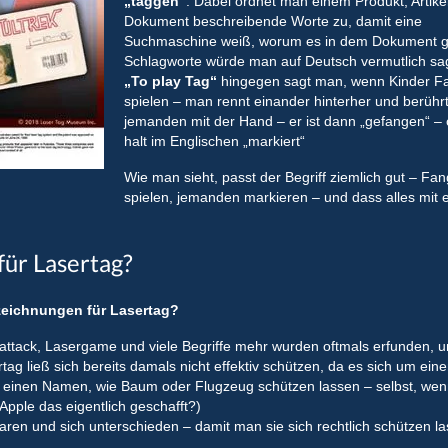
„taggen“
. Dabei ordnet man einem Produkt, Artike
Dokument beschreibende Worte zu, damit eine
Suchmaschine weiß, worum es in dem Dokument g
Schlagworte würde man auf Deutsch vermutlich sa
„To play Tag“
hingegen sagt man, wenn Kinder F
spielen – man rennt einander hinterher und berühr
jemanden mit der Hand – er ist dann „gefangen“ –
halt im Englischen „markiert“
Wie man sieht, passt der Begriff ziemlich gut – Fa
spielen, jemanden markieren – und dass alles mit 
 für Lasertag?
eichnungen für Lasertag?
attack, Lasergame und viele Begriffe mehr wurden oftmals erfunden, u
ag ließ sich bereits damals nicht effektiv schützen, da es sich um ein
cht einen Namen, wie Baum oder Flugzeug schützen lassen – selbst, we
 Apple das eigentlich geschafft?)
ren und sich unterschieden – damit man sie sich rechtlich schützen l