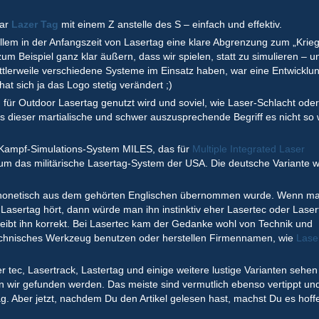
war
Lazer Tag
mit einem Z anstelle des S – einfach und effektiv.
 allem in der Anfangszeit von Lasertag eine klare Abgrenzung zum „Krieg
 zum Beispiel ganz klar äußern, dass wir spielen, statt zu simulieren – u
lerweile verschiedene Systeme im Einsatz haben, war eine Entwicklun
at sich ja das Logo stetig verändert ;)
 für Outdoor Lasertag genutzt wird und soviel, wie Laser-Schlacht ode
s dieser martialische und schwer auszusprechende Begriff es nicht so 
 Kampf-Simulations-System MILES, das für
Multiple Integrated Laser
h um das militärische Lasertag-System der USA. Die deutsche Variante 
 phonetisch aus dem gehörten Englischen übernommen wurde. Wenn ma
f Lasertag hört, dann würde man ihn instinktiv eher Lasertec oder Lase
reibt ihn korrekt. Bei Lasertec kam der Gedanke wohl von Technik und
s technisches Werkzeug benutzen oder herstellen Firmennamen, wie
Lase
r tec, Lasertrack, Lastertag und einige weitere lustige Varianten sehen 
 wir gefunden werden. Das meiste sind vermutlich ebenso vertippt un
. Aber jetzt, nachdem Du den Artikel gelesen hast, machst Du es hoffe