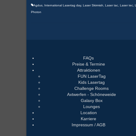
Agdus
,
International Lasertag day
,
Laser Skirmish
,
Laser tac
,
Laser tec
,
Photon
FAQs
Preise & Termine
Attraktionen
FUN LaserTag
Kids Lasertag
Challenge Rooms
Axtwerfen - Schöneweide
Galaxy Box
Lounges
Location
Karriere
Impressum / AGB