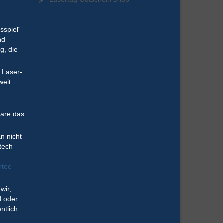
sspiel“
nd
g, die
r Laser-
weit
wäre das
n nicht
rtech
rtec
wir,
d oder
ntlich