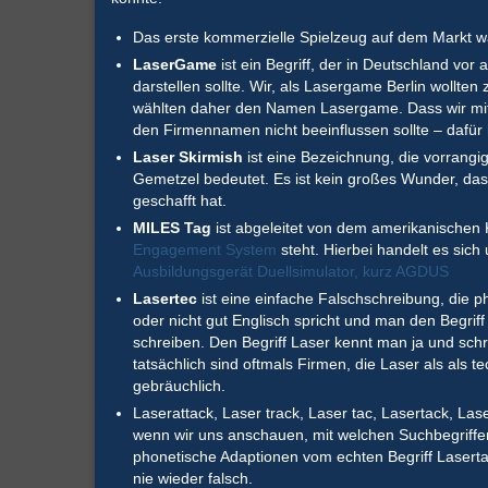
Das erste kommerzielle Spielzeug auf dem Markt 
LaserGame
ist ein Begriff, der in Deutschland vor
darstellen sollte. Wir, als Lasergame Berlin wollten
wählten daher den Namen Lasergame. Dass wir mitt
den Firmennamen nicht beeinflussen sollte – dafür h
Laser Skirmish
ist eine Bezeichnung, die vorrangig
Gemetzel bedeutet. Es ist kein großes Wunder, das
geschafft hat.
MILES Tag
ist abgeleitet von dem amerikanischen
Engagement System
steht. Hierbei handelt es sic
Ausbildungsgerät Duellsimulator, kurz AGDUS
Lasertec
ist eine einfache Falschschreibung, die
oder nicht gut Englisch spricht und man den Begrif
schreiben. Den Begriff Laser kennt man ja und sch
tatsächlich sind oftmals Firmen, die Laser als al
gebräuchlich.
Laserattack, Laser track, Laser tac, Lasertack, Lase
wenn wir uns anschauen, mit welchen Suchbegriffen
phonetische Adaptionen vom echten Begriff Lasertag
nie wieder falsch.