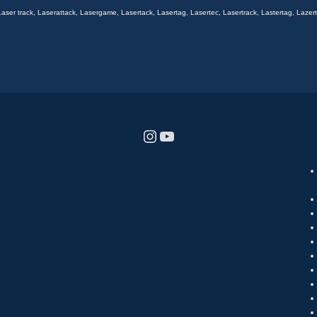
Laser track
,
Laserattack
,
Lasergame
,
Lasertack
,
Lasertag
,
Lasertec
,
Lasertrack
,
Lastertag
,
Lazer
Instagram
YouTube