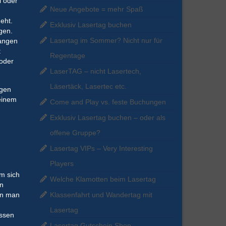
l oder
Neue Angebote = mehr Spaß
eht.
Exklusiv Lasertag buchen
gen.
Lasertag im Sommer? Nicht nur für
angen
t
Regentage
 oder
LaserTAG – nicht Lasertech,
Läsertäck, Lasertec etc.
ngen
einem
Come and Play vs. feste Buchungen
Exklusiv Lasertag buchen – oder als
offene Gruppe?
Lasertag VIPs – Very Interesting
Players
m sich
Welche Klamotten beim Lasertag
en
nn man
Klassenfahrt und Wandertag mit
Lasertag
assen
Lasertag Gutschein Shop