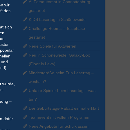
AI Fotoautomat in Charlottenburg
en wir
gestartet
ft des
KIDS Lasertag in Schöneweide
at sich
Challenge Rooms – Testphase
nen
gestartet
das
uster
Neue Spiele für Axtwerfen
 populär
Neu in Schöneweide: Galaxy-Box
nellen
k und
(Floor is Lava)
end)
Mindestgröße beim Fun Lasertag –
weshalb?
t wurde,
n:
Unfaire Spieler beim Lasertag – was
tun?
zung –
Der Geburtstags-Rabatt einmal erklärt
Teamevent mit vollem Programm
em dafür
Neue Angebote für Schulklassen