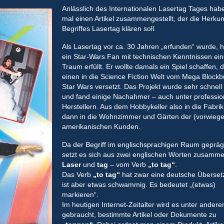
Anlässlich des Internationalen Lasertag Tages hab
mal einen Artikel zusammengestellt, der die Herkun
Begriffes Lasertag klären soll.
Als Lasertag vor ca. 30 Jahren „erfunden“ wurde, h
ein Star-Wars Fan mit technischen Kenntnissen ei
Traum erfüllt. Er wollte damals ein Spiel schaffen, 
einen in die Science Fiction Welt vom Mega Blockb
Star Wars versetzt. Das Projekt wurde sehr schnell
und fand einige Nachahmer – auch unter professio
Herstellern. Aus dem Hobbykeller also in die Fabri
dann in die Wohnzimmer und Gärten der (vorwieg
amerikanischen Kunden.
Da der Begriff im englischsprachigen Raum gepräg
setzt es sich aus zwei englischen Worten zusamme
Laser
und
tag
– vom Verb
„to tag“
.
Das Verb
„to tag“
hat zwar eine deutsche Überset
ist aber etwas schwammig. Es bedeutet „(etwas)
markieren“.
Im heutigen Internet-Zeitalter wird es unter ander
gebraucht, bestimmte Artikel oder Dokumente zu