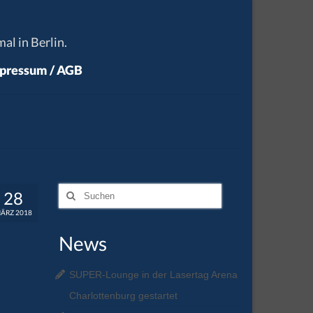
al in Berlin.
pressum / AGB
Suchen
28
nach:
ÄRZ 2018
News
SUPER-Lounge in der Lasertag Arena
Charlottenburg gestartet