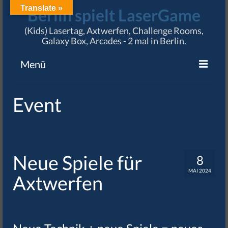
Translate »
Berlin spielt LaserGame
(Kids) Lasertag, Axtwerfen, Challenge Rooms,
Galaxy Box, Arcades - 2 mal in Berlin.
Menü
Angebote
Event
Preise & Termine
Standorte
Karriere
Neue Spiele für
8
MAI 2024
Impressum / AGB
Axtwerfen