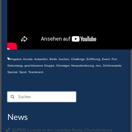
Angebot
,
Arcade
,
Axtwerfen
,
Berlin
,
buchen
,
Challenge
,
Eröffnung
,
Event
,
Fun
,
Geburtstag
,
geschlossene Gruppe
,
Günstiger
,
Herausforderung
,
neu
,
Schöneweide
,
Special
,
Sport
,
Teamevent
Suchen
nach:
News
SUPER-Lounge in der Lasertag Arena Charlottenburg