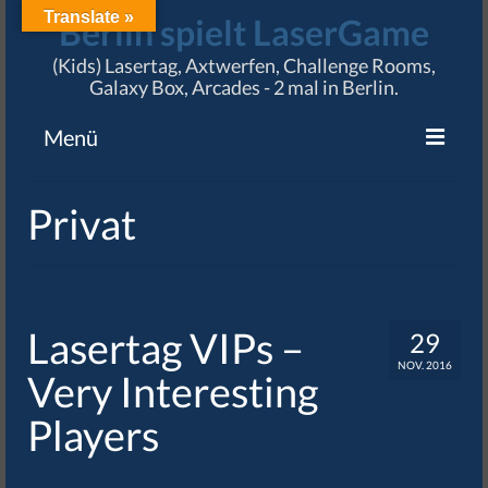
Translate »
Berlin spielt LaserGame
(Kids) Lasertag, Axtwerfen, Challenge Rooms,
Galaxy Box, Arcades - 2 mal in Berlin.
Menü
Angebote
Privat
Preise & Termine
Standorte
Karriere
Lasertag VIPs –
29
NOV. 2016
Impressum / AGB
Very Interesting
Players