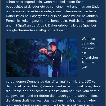
schon anstrengend sein, wenn man bei jedem Schritt
beobachtet wird, jeder etwas von einem will und man am Ende
nur teilweise genießen konnte, etwas unternommen zu haben.
Daher ist es bei Lasergame Berlin so, dass wir die bekannten
Persönlichkeiten ganz normal behandeln: Höflich, kompetent
und mit Spaß an der Arbeit. Daher erleben alle das Spiel bei
uns gleichermaßen spaßig und entspannt.
Wenn es
dann doch
mal eher
ein
öffentlicher
Auftritt ist,
(wie
vergangenen Donnerstag das „Training“ von Hertha BSC vor
dem Spiel gegen Mainz) dann kommt es schon mal dazu, dass
die Presse darüber schreibt. Das ist dann natürlich vom Verein
so gewünscht und wir dürfen dann auch gern erwähnen, dass
die Mannschaft hier war. Das freut uns natürlich schon. Aber
noch mehr freut es uns, wenn die Profis so viel Spaß beim