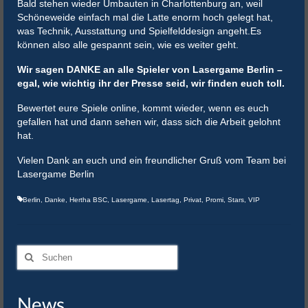
Bald stehen wieder Umbauten in Charlottenburg an, weil
Schöneweide einfach mal die Latte enorm hoch gelegt hat,
was Technik, Ausstattung und Spielfelddesign angeht.Es
können also alle gespannt sein, wie es weiter geht.
Wir sagen DANKE an alle Spieler von Lasergame Berlin –
egal, wie wichtig ihr der Presse seid, wir finden euch toll.
Bewertet eure Spiele online, kommt wieder, wenn es euch
gefallen hat und dann sehen wir, dass sich die Arbeit gelohnt
hat.
Vielen Dank an euch und ein freundlicher Gruß vom Team bei
Lasergame Berlin
Berlin
,
Danke
,
Hertha BSC
,
Lasergame
,
Lasertag
,
Privat
,
Promi
,
Stars
,
VIP
Suchen
nach:
News