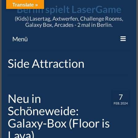
Translate »
Berlin spielt LaserGame
(Kids) Lasertag, Axtwerfen, Challenge Rooms,
Galaxy Box, Arcades - 2 mal in Berlin.
Menü
Angebote
Side Attraction
Preise & Termine
Standorte
Karriere
Neu in
7
FEB. 2024
Impressum / AGB
Schöneweide:
Galaxy-Box (Floor is
Lava)