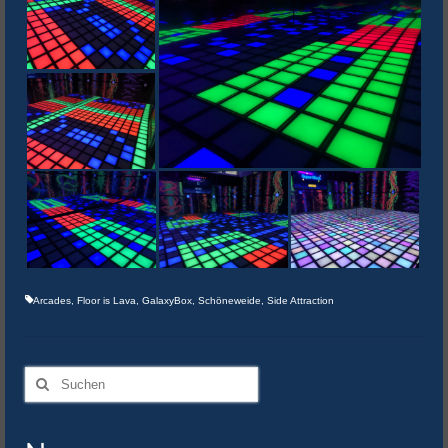
Arcades
,
Floor is Lava
,
GalaxyBox
,
Schöneweide
,
Side Attraction
Suchen
nach: